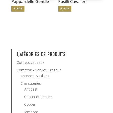
Pappardelle Gentile
Fusilli Cavalieri
5,50
€
6,50
€
Catégories de produits
Coffrets cadeaux
Comptoir - Service Traiteur
Antipasti & Olives
Charcuteries
Antipasti
Cacciatore entier
Coppa
Jambons