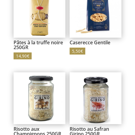
Pâtes à la truffe noire
Caserecce Gentile
250GR
5,50
€
14,90
€
Risotto aux
Risotto au Safran
Champignons 250GR
Girino 250GR