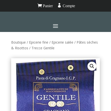


Panier
Compte
Boutique
/
Epicerie fine
/
Epicerie salée
/
Pâtes sèches
& Risottos
/ Trecce Gentile