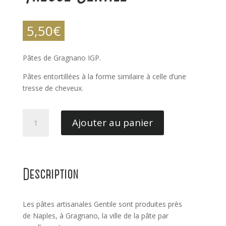
5,50
€
Pâtes de Gragnano IGP.
Pâtes entortillées à la forme similaire à celle d’une
tresse de cheveux.
quantité
Ajouter au panier
de
Trecce
Gentile
Description
Les pâtes artisanales Gentile sont produites près
de Naples, à Gragnano, la ville de la pâte par