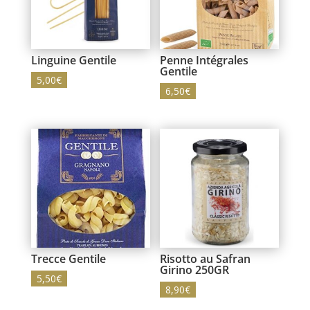
Linguine Gentile
Penne Intégrales
Gentile
5,00
€
6,50
€
Trecce Gentile
Risotto au Safran
Girino 250GR
5,50
€
8,90
€