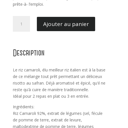
prête-à- l’emploi.
quantité
Ajouter au panier
de
Risotto
aux
Champignons
Description
250GR
Le riz carnaroli, élu meilleur riz italien est à la base
de ce mélange tout prêt permettant un délicieux
risotto au safran. Déjà aromatisé et épicé, qu'il ne
reste qu’à cuire de manière traditionnelle.
Idéal pour 2 repas en plat ou 3 en entrée.
Ingrédients:
Riz Carnaroli 92%, extrait de légumes (sel, fécule
de pomme de terre, extrait de levure,
maltodextrine de pomme de terre, légumes