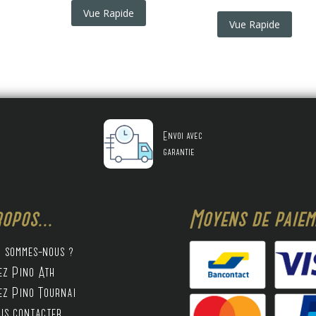
Vue Rapide
Vue Rapide
Envoi avec
garantie
opos...
Moyens de paieme
i sommes-nous ?
ez Pino Ath
ez Pino Tournai
us contacter