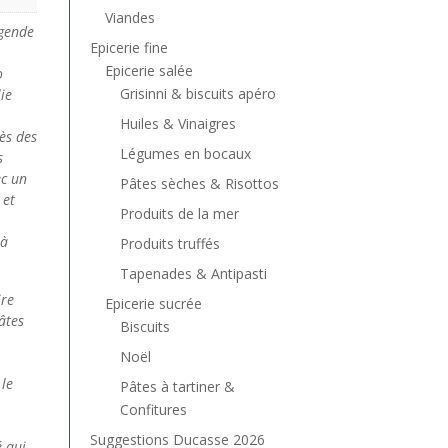
Viandes
égende
Epicerie fine
Epicerie salée
o
Grisinni & biscuits apéro
ie
Huiles & Vinaigres
ès des
Légumes en bocaux
s
ec un
Pâtes sèches & Risottos
 et
Produits de la mer
 à
Produits truffés
Tapenades & Antipasti
ire
Epicerie sucrée
âtes
Biscuits
Noël
 le
Pâtes à tartiner &
Confitures
Suggestions Ducasse 2026
é qui