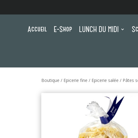
Accueil
E-Shop
LUNCH DU MIDI
Sc
Boutique
/
Epicerie fine
/
Epicerie salée
/
Pâtes s