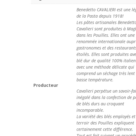
Benedetto CAVALIERI est une l
de la Pasta depuis 1918!
Les pâtes artisanales Benedett
Cavalieri sont produites à Magl
dans les Pouilles. Elles ont une
renommée internationale aupr
gastronomes et des restaurant
étoilés. Elles sont produites av
blé dur de qualité 100% italien
avec une méthode délicate qui
comprend un séchage très lent
basse température.
Producteur
Cavalieri perpétue un savoir-fa
inégalé dans la confection de p
de blés durs au croquant
incomparable.
La variété des blés employés et
terroir des Pouilles expliquent
certainement cette différence.
Tout est fait suivant un procéd