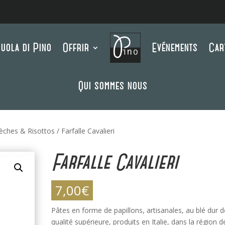
uola di Pino
Offrir
Evénements
Car
Qui sommes nous
èches & Risottos
/ Farfalle Cavalieri
Farfalle Cavalieri
7,00
€
Pâtes en forme de papillons, artisanales, au blé dur d
qualité supérieure, produits en Italie, dans la région d