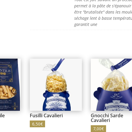
permet à la pâte de s'épanouir
être "brutalisée" dans les moul
séchage lent à basse températ
garantit une
ile
Fusilli Cavalieri
Gnocchi Sarde
Cavalieri
6,50
€
7,00
€