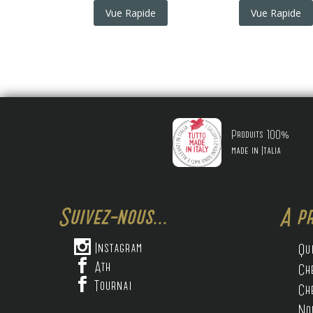
Vue Rapide
Vue Rapide
Produits 100%
made in Italia
Suivez-nous...
A pr

Instagram
Qu

Ath
Ch

Tournai
Ch
No