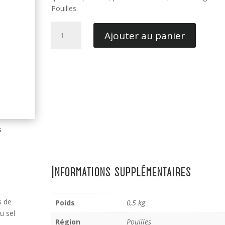
Pouilles.
quantité
Ajouter au panier
de
Farfalle
Cavalieri
s
Informations supplémentaires
s de
Poids
0,5 kg
u sel
Région
Pouilles