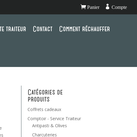


Panier
Compte
te traiteur
Contact
Comment réchauffer
Catégories de
produits
Coffrets cadeaux
Comptoir - Service Traiteur
Antipasti & Olives
e
Charcuteries
es