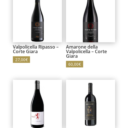
Valpolicella Ripasso –
Amarone della
Corte Giara
Valpolicella – Corte
Giara
27,00
€
60,00
€