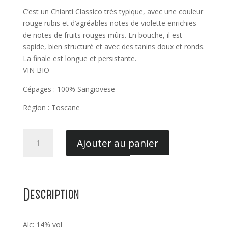
C’est un Chianti Classico très typique, avec une couleur
rouge rubis et d’agréables notes de violette enrichies
de notes de fruits rouges mûrs. En bouche, il est
sapide, bien structuré et avec des tanins doux et ronds.
La finale est longue et persistante.
VIN BIO
Cépages : 100% Sangiovese
Région : Toscane
quantité
Ajouter au panier
de
Chianti
Classico
-
Description
Fontodi
Alc: 14% vol