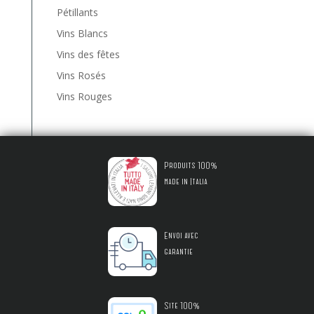
Pétillants
Vins Blancs
Vins des fêtes
Vins Rosés
Vins Rouges
Produits 100%
made in Italia
Envoi avec
garantie
Site 100%