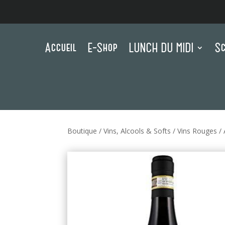
Accueil
E-Shop
LUNCH DU MIDI
Sc
Boutique
/
Vins, Alcools & Softs
/
Vins Rouges
/ 