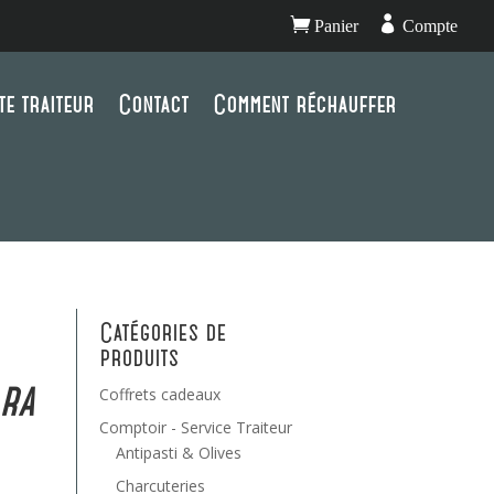


Panier
Compte
te traiteur
Contact
Comment réchauffer
Catégories de
produits
ara
Coffrets cadeaux
Comptoir - Service Traiteur
Antipasti & Olives
Charcuteries