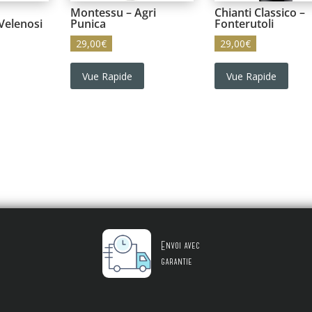
Montessu – Agri
Chianti Classico –
Velenosi
Punica
Fonterutoli
29,00
€
29,00
€
Vue Rapide
Vue Rapide
Envoi avec
garantie