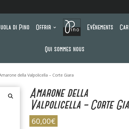
uola di Pino
Offrir
Evénements
Car
Qui sommes nous
Amarone della Valpolicella – Corte Giara
Amarone della
Valpolicella – Corte Gi
60,00
€