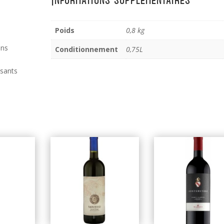
Poids
0,8 kg
ans
Conditionnement
0,75L
ssants