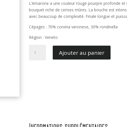
L’Amarone a une couleur rouge pourpre profonde et 
bouquet riche de cerises mûres. La bouche est intens
avec beaucoup de complexité. Finale longue et puissa
Cépages : 70% corvina veronese, 30% rondinella
Région : Veneto
quantité
Ajouter au panier
de
Amarone
della
Valpolicella
-
Corte
Giara
Informations supplémentaires