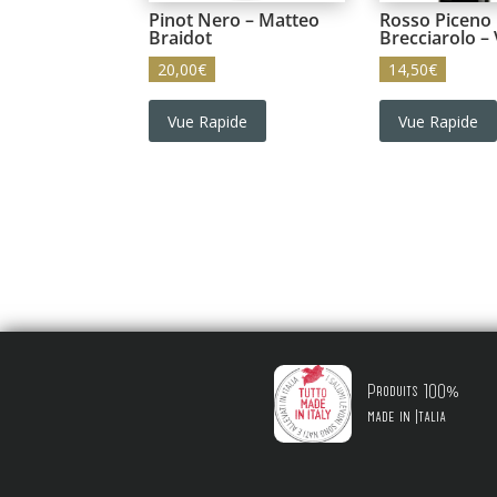
Pinot Nero – Matteo
Rosso Piceno
Braidot
Brecciarolo – 
20,00
€
14,50
€
Vue Rapide
Vue Rapide
Produits 100%
made in Italia