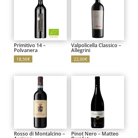
Primitivo 14 –
Valpolicella Classico –
Polvanera
Allegrini
18,50
€
22,00
€
Rosso di Montalcino –
Pinot Nero – Matteo