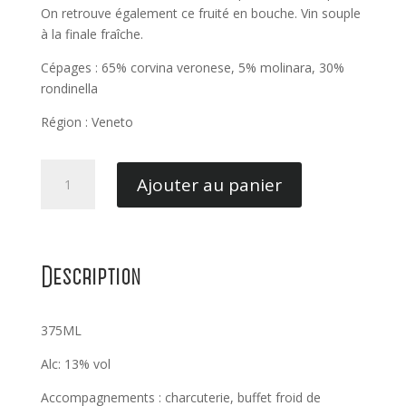
On retrouve également ce fruité en bouche. Vin souple
à la finale fraîche.
Cépages : 65% corvina veronese, 5% molinara, 30%
rondinella
Région : Veneto
quantité
Ajouter au panier
de
Valpolicella
Classico
-
Description
Allegrini
375ml
375ML
Alc: 13% vol
Accompagnements : charcuterie, buffet froid de