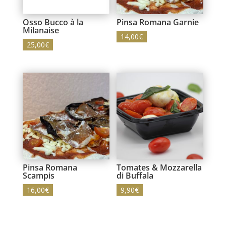
Osso Bucco à la
Pinsa Romana Garnie
Milanaise
14,00
€
25,00
€
Pinsa Romana
Tomates & Mozzarella
Scampis
di Buffala
16,00
€
9,90
€