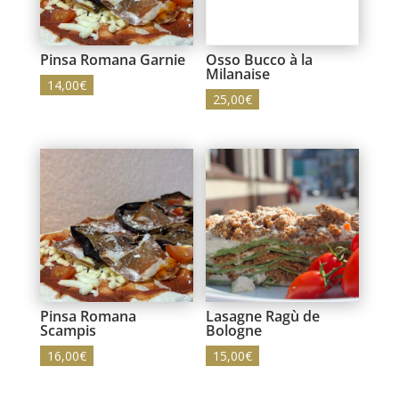
Pinsa Romana Garnie
Osso Bucco à la
Milanaise
14,00
€
25,00
€
Pinsa Romana
Lasagne Ragù de
Scampis
Bologne
16,00
€
15,00
€