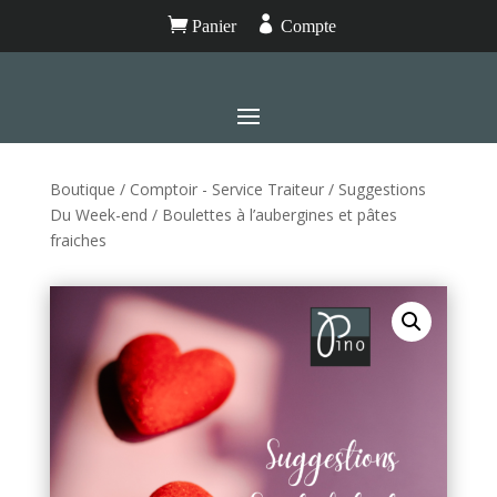


Panier
Compte
Boutique
/
Comptoir - Service Traiteur
/
Suggestions
Du Week-end
/ Boulettes à l’aubergines et pâtes
fraiches