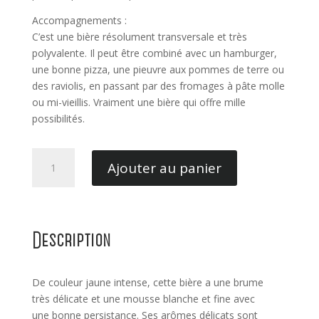
Accompagnements :
C’est une bière résolument transversale et très
polyvalente. Il peut être combiné avec un hamburger,
une bonne pizza, une pieuvre aux pommes de terre ou
des raviolis, en passant par des fromages à pâte molle
ou mi-vieillis. Vraiment une bière qui offre mille
possibilités.
quantité
Ajouter au panier
de
Bière
Nazionale
-
Description
Baladin
De couleur jaune intense, cette bière a une brume
très délicate et une mousse blanche et fine avec
une bonne persistance. Ses arômes délicats sont