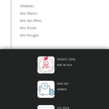
Pétillants
Vins Blancs
Vins des fêtes
Vins Rosés
Vins Rouges
Produits 100%
made in Italia
Envoi avec
garantie
Site 100%