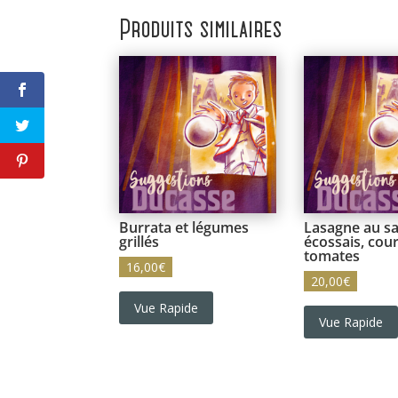
Produits similaires
Burrata et légumes
Lasagne au 
grillés
écossais, cour
tomates
16,00
€
20,00
€
Vue Rapide
Vue Rapide