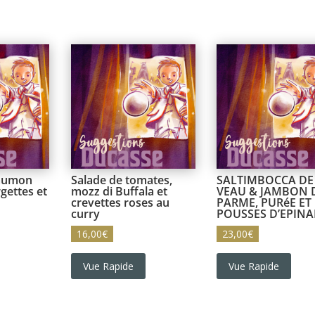
saumon
Salade de tomates,
SALTIMBOCCA DE
gettes et
mozz di Buffala et
VEAU & JAMBON 
crevettes roses au
PARME, PURéE ET
curry
POUSSES D’EPIN
16,00
€
23,00
€
Vue Rapide
Vue Rapide