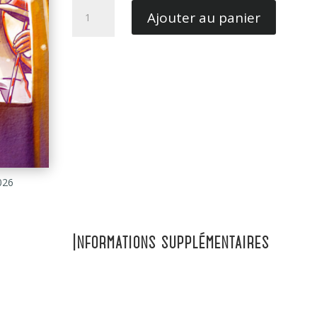
quantité
Ajouter au panier
de
Vitello
Tonato
026
Informations supplémentaires