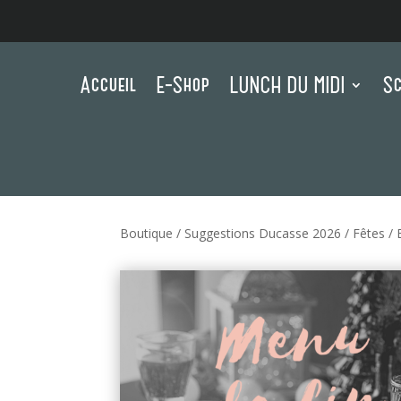
Accueil
E-Shop
LUNCH DU MIDI
Sc
Boutique
/
Suggestions Ducasse 2026
/
Fêtes
/ 