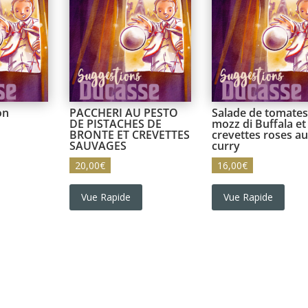
on
PACCHERI AU PESTO
Salade de tomates
DE PISTACHES DE
mozz di Buffala et
BRONTE ET CREVETTES
crevettes roses au
SAUVAGES
curry
20,00
€
16,00
€
Vue Rapide
Vue Rapide