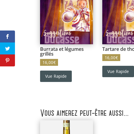
Burrata et légumes
Tartare de th
grillés
16,00
€
16,00
€
Vue Rapide
Vue Rapide
Vous aimerez peut-être aussi…