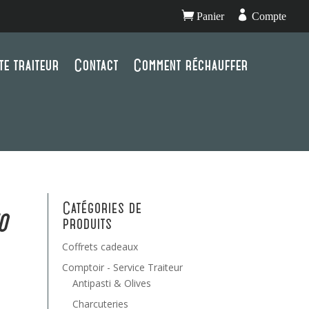


Panier
Compte
te traiteur
Contact
Comment réchauffer
Catégories de
o
produits
Coffrets cadeaux
Comptoir - Service Traiteur
Antipasti & Olives
Charcuteries