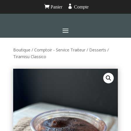


Panier
Compte
Boutique
/
Comptoir - Service Traiteur
/
Desserts
/
Tiramisu Classico