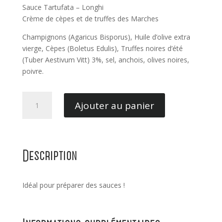
Sauce Tartufata – Longhi
Crème de cèpes et de truffes des Marches
Champignons (Agaricus Bisporus), Huile d’olive extra
vierge, Cèpes (Boletus Edulis), Truffes noires d’été
(Tuber Aestivum Vitt) 3%, sel, anchois, olives noires,
poivre.
quantité
Ajouter au panier
de
Tartufata
90GR
Description
Idéal pour préparer des sauces !