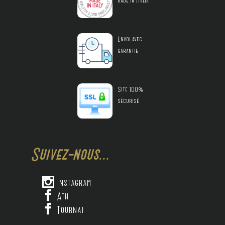
made in Italia
Envoi avec
garantie
Site 100%
sécurisé
Suivez-nous...

Instagram

Ath

Tournai