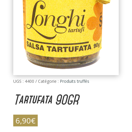
UGS :
4400
Catégorie :
Produits truffés
Tartufata 90GR
6,90
€