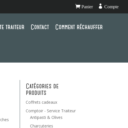


Panier
Compte
te traiteur
Contact
Comment réchauffer
Catégories de
produits
Coffrets cadeaux
Comptoir - Service Traiteur
Antipasti & Olives
rches
Charcuteries