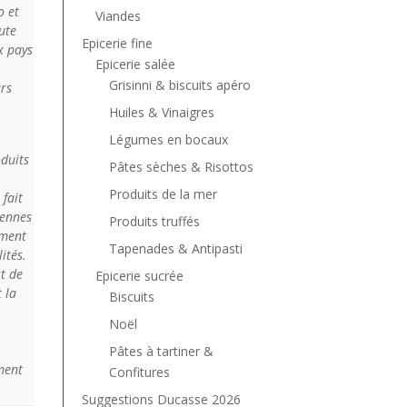
o et
Viandes
ute
Epicerie fine
x pays
Epicerie salée
Grisinni & biscuits apéro
urs
Huiles & Vinaigres
Légumes en bocaux
oduits
Pâtes sèches & Risottos
Produits de la mer
 fait
iennes
Produits truffés
rment
Tapenades & Antipasti
ités.
t de
Epicerie sucrée
t la
Biscuits
Noël
Pâtes à tartiner &
ment
Confitures
Suggestions Ducasse 2026