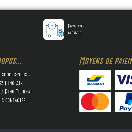
Envoi avec
garantie
opos...
Moyens de paieme
i sommes-nous ?
ez Pino Ath
ez Pino Tournai
us contacter