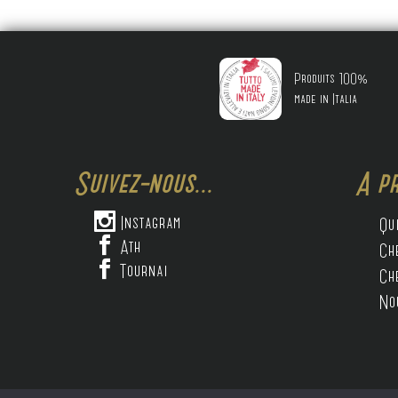
Produits 100%
made in Italia
Suivez-nous...
A pr

Instagram
Qu

Ath
Ch

Tournai
Ch
No