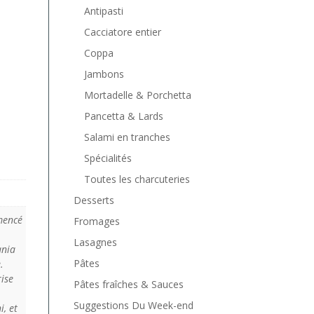
Antipasti
Cacciatore entier
Coppa
Jambons
Mortadelle & Porchetta
Pancetta & Lards
Salami en tranches
Spécialités
Toutes les charcuteries
Desserts
mencé
Fromages
Lasagnes
ania
Pâtes
.
rise
Pâtes fraîches & Sauces
Suggestions Du Week-end
, et