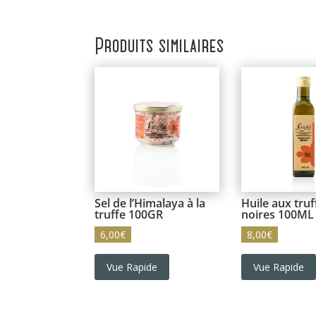
Produits similaires
Sel de l’Himalaya à la
Huile aux truf
truffe 100GR
noires 100ML
6,00
€
8,00
€
Vue Rapide
Vue Rapide