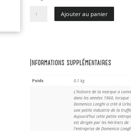
quantité
Ajouter au panier
de
Sel
à
la
truffe
100GR
Informations supplémentaires
Poids
0,1 kg
L'histoire de la marque a com
dans les années 1960, lorsque
Domenico Longhi a créé à Urb
une petite industrie de la truffe
Aujourd'hui cette petite entrep
est dirigée par les héritiers de
l'entreprise de Domenico Longhi