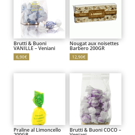
Brutti & Buoni
Nougat aux noisettes
VANILLE – Veniani
Barbero 200GR
6,90
€
12,90
€
Praline al Limoncello
Brutti & Buoni COCO –
200GR
Veniani