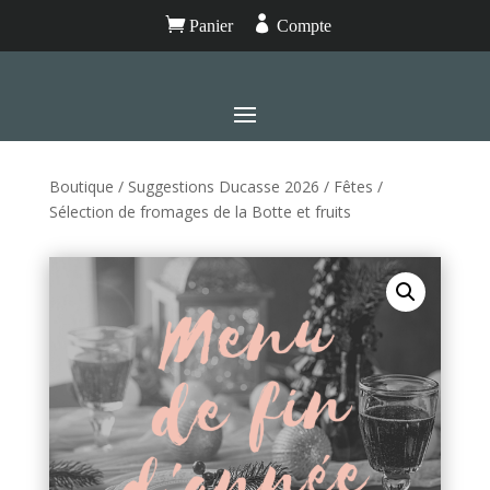


Panier
Compte
Boutique
/
Suggestions Ducasse 2026
/
Fêtes
/
Sélection de fromages de la Botte et fruits