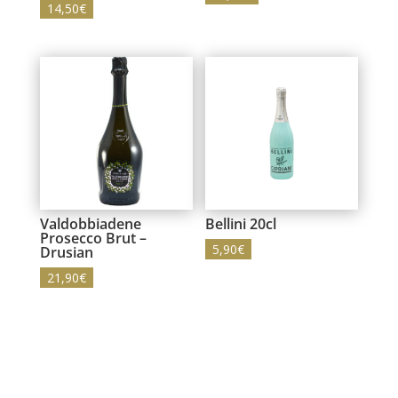
14,50
€
Valdobbiadene
Bellini 20cl
Prosecco Brut –
5,90
€
Drusian
21,90
€