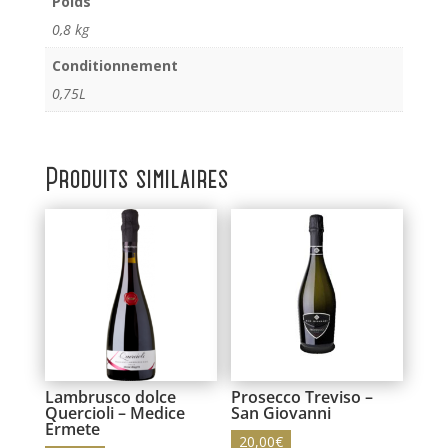
Poids
0,8 kg
Conditionnement
0,75L
Produits similaires
Lambrusco dolce
Prosecco Treviso –
Quercioli – Medice
San Giovanni
Ermete
20,00
€