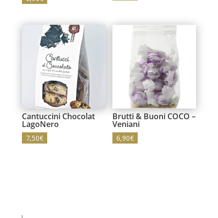
Cantuccini Chocolat
Brutti & Buoni COCO –
LagoNero
Veniani
7,50
€
6,90
€