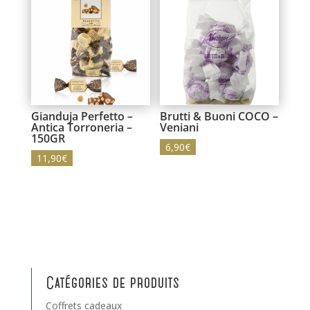
Gianduja Perfetto –
Brutti & Buoni COCO –
Antica Torroneria –
Veniani
150GR
6,90
€
11,90
€
Catégories de produits
Coffrets cadeaux