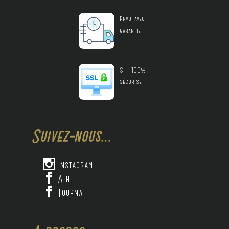
Envoi avec
garantie
Site 100%
sécurisé
Suivez-nous...

Instagram

Ath

Tournai