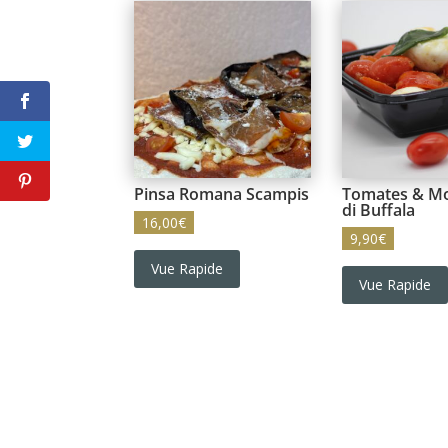
Pinsa Romana Scampis
Tomates & Mo
di Buffala
16,00
€
9,90
€
Vue Rapide
Vue Rapide