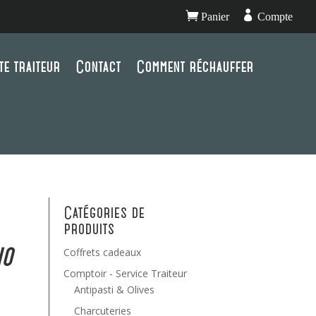


Panier
Compte
te traiteur
Contact
Comment réchauffer
Catégories de
produits
no
Coffrets cadeaux
Comptoir - Service Traiteur
Antipasti & Olives
Charcuteries