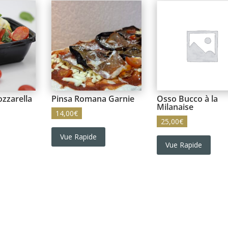
zzarella
Pinsa Romana Garnie
Osso Bucco à la
Milanaise
14,00
€
25,00
€
Vue Rapide
Vue Rapide