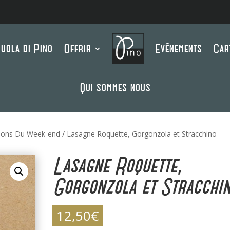
uola di Pino
Offrir
Evénements
Car
Qui sommes nous
ions Du Week-end
/ Lasagne Roquette, Gorgonzola et Stracchino
Lasagne Roquette,
Gorgonzola et Stracchi
12,50
€