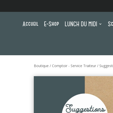
Accueil
E-Shop
LUNCH DU MIDI
Sc
Boutique
/
Comptoir - Service Traiteur
/
Suggest