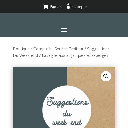


Panier
Compte
Boutique
/
Comptoir - Service Traiteur
/
Suggestions
Du Week-end
/ Lasagne aux St Jacques et asperges