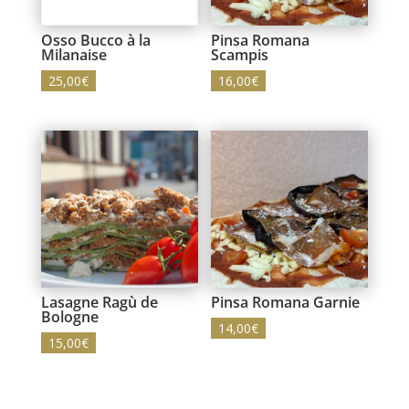
Osso Bucco à la
Pinsa Romana
Milanaise
Scampis
25,00
€
16,00
€
Lasagne Ragù de
Pinsa Romana Garnie
Bologne
14,00
€
15,00
€