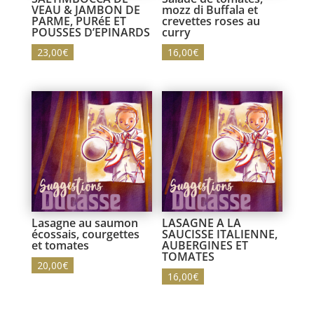
VEAU & JAMBON DE
mozz di Buffala et
PARME, PURéE ET
crevettes roses au
POUSSES D’EPINARDS
curry
23,00
€
16,00
€
Lasagne au saumon
LASAGNE A LA
écossais, courgettes
SAUCISSE ITALIENNE,
et tomates
AUBERGINES ET
TOMATES
20,00
€
16,00
€