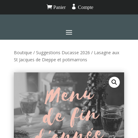


Panier
Compte
Boutique
/
Suggestions Ducasse 2026
/ Lasagne aux
St Jacques de Dieppe et potimarrons