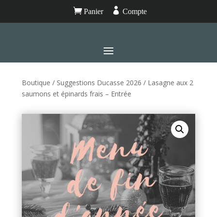


Panier
Compte
Boutique
/
Suggestions Ducasse 2026
/ Lasagne aux 2
saumons et épinards frais – Entrée