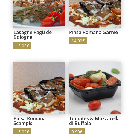
Lasagne Ragù de
Pinsa Romana Garnie
Bologne
14,00
€
15,00
€
Pinsa Romana
Tomates & Mozzarella
Scampis
di Buffala
16,00
€
9,90
€