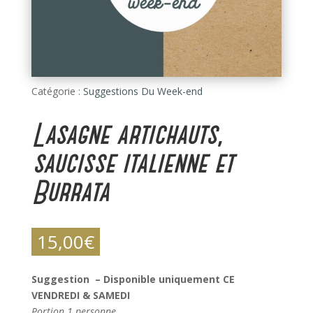
Catégorie :
Suggestions Du Week-end
Lasagne artichauts,
saucisse italienne et
Burrata
15,00
€
Suggestion – Disponible uniquement CE
VENDREDI & SAMEDI
Portion 1 personne