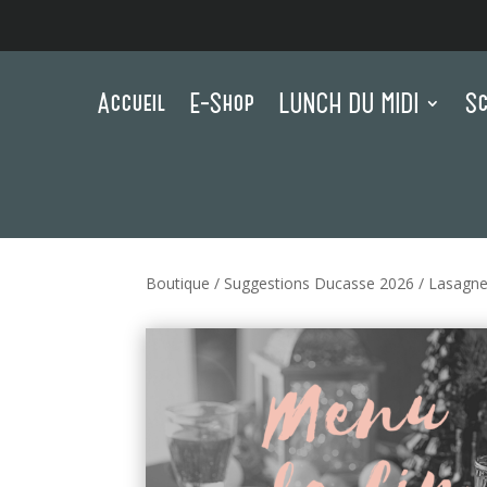
Accueil
E-Shop
LUNCH DU MIDI
Sc
Boutique
/
Suggestions Ducasse 2026
/ Lasagne 