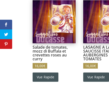
Salade de tomates,
LASAGNE A L
mozz di Buffala et
SAUCISSE ITA
crevettes roses au
AUBERGINES 
curry
TOMATES
16,00
€
16,00
€
Vue Rapide
Vue Rapide