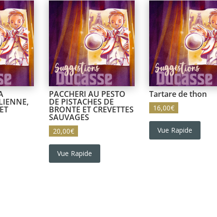
A
PACCHERI AU PESTO
Tartare de thon
LIENNE,
DE PISTACHES DE
16,00
€
ET
BRONTE ET CREVETTES
SAUVAGES
Vue Rapide
20,00
€
Vue Rapide