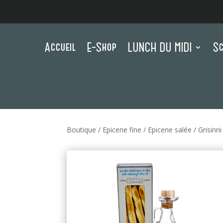
Accueil
E-Shop
LUNCH DU MIDI
Sc
Boutique
/
Epicerie fine
/
Epicerie salée
/
Grisinn