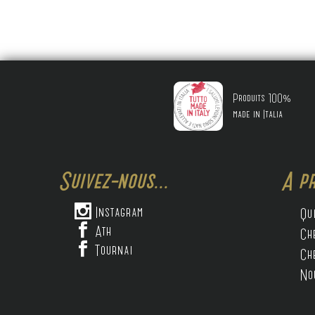
Produits 100%
made in Italia
Suivez-nous...
A pr

Instagram
Qu

Ath
Ch

Tournai
Ch
No