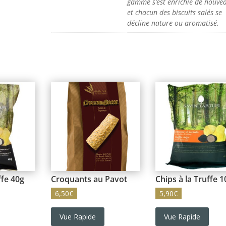
gamme s’est enrichie de nouve
et chacun des biscuits salés se
décline nature ou aromatisé.
ffe 40g
Croquants au Pavot
Chips à la Truffe 
6,50
€
5,90
€
Vue Rapide
Vue Rapide