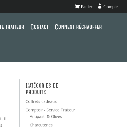


Panier
Compte
te traiteur
Contact
Comment réchauffer
Catégories de
produits
Coffrets cadeaux
Comptoir - Service Traiteur
Antipasti & Olives
, il
Charcuteries
es