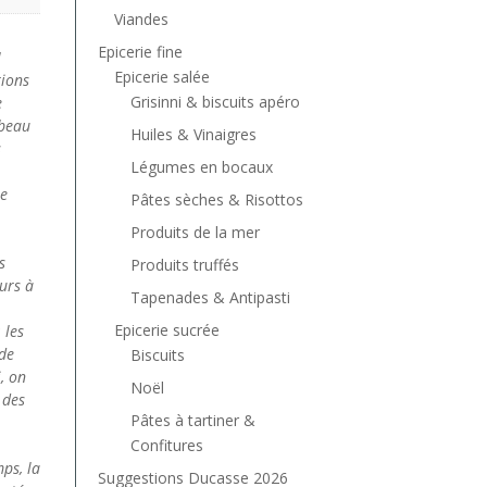
Viandes
Epicerie fine
I
Epicerie salée
tions
Grisinni & biscuits apéro
e
mbeau
Huiles & Vinaigres
s
Légumes en bocaux
le
Pâtes sèches & Risottos
Produits de la mer
s
Produits truffés
urs à
Tapenades & Antipasti
Epicerie sucrée
 les
 de
Biscuits
i, on
Noël
 des
Pâtes à tartiner &
Confitures
ps, la
Suggestions Ducasse 2026