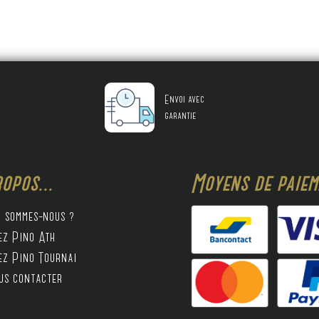
Envoi avec
garantie
opos...
Moyens de paieme
i sommes-nous ?
ez Pino Ath
ez Pino Tournai
us contacter