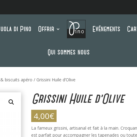
uola di Pino
Offrir
Evénements
Car
Qui sommes nous
i & biscuits apéro
/ Grissini Huile d’Olive
Grissini Huile d’Olive
4,00
€
La fameux grissini, artisanal et fait à la main. Croquant
est parfait pour accompagner les tapenades ou tout