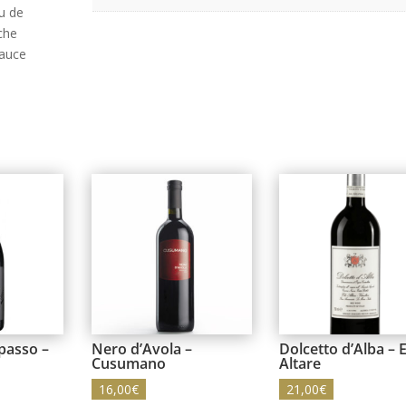
u de
che
sauce
ipasso –
Nero d’Avola –
Dolcetto d’Alba – E
Cusumano
Altare
16,00
€
21,00
€