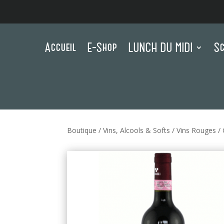
Accueil
E-Shop
LUNCH DU MIDI
Sc
Boutique
/
Vins, Alcools & Softs
/
Vins Rouges
/ 