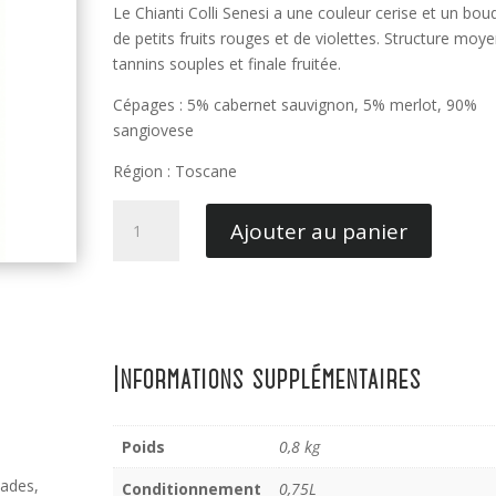
Le Chianti Colli Senesi a une couleur cerise et un bou
de petits fruits rouges et de violettes. Structure moy
tannins souples et finale fruitée.
Cépages : 5% cabernet sauvignon, 5% merlot, 90%
sangiovese
Région : Toscane
quantité
Ajouter au panier
de
Chianti
Colli
Senesi
-
Panizzi
Informations supplémentaires
Poids
0,8 kg
lades,
Conditionnement
0,75L