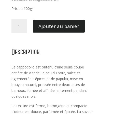
Prix au 100gr
quantité
Ajouter au panier
de
Capocollo
napoletano
Description
Le cappocollo est obtenu d’une seule coupe
entière de viande, le cou du porc, salée et
agrémentée d’épices et de paprika, mise en
bouyau naturel, pressée entre deux lattes de
bambou, fumée et affinée lentement pendant
quelques mois.
La texture est ferme, homogène et compacte.
L’odeur est douce, parfumée et épicée. La saveur