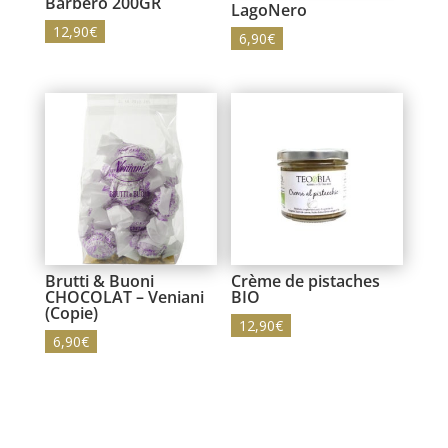
Barbero 200GR
LagoNero
12,90
€
6,90
€
Brutti & Buoni
Crème de pistaches
CHOCOLAT – Veniani
BIO
(Copie)
12,90
€
6,90
€