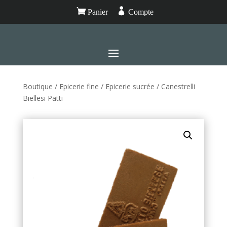


Panier
Compte
Boutique
/
Epicerie fine
/
Epicerie sucrée
/ Canestrelli
Biellesi Patti