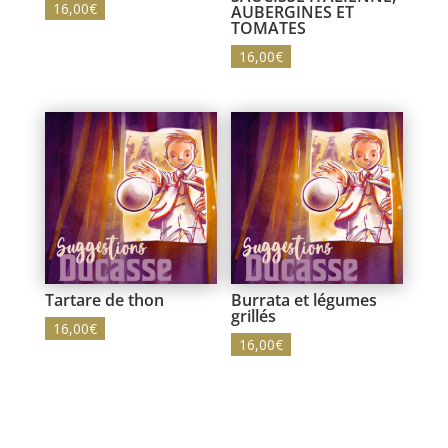
16,00
€
AUBERGINES ET
TOMATES
16,00
€
Tartare de thon
Burrata et légumes
grillés
16,00
€
16,00
€