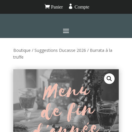


Panier
Compte
Boutique
/
Suggestions Ducasse 2026
/ Burrata à la
truffe