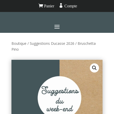


Panier
Compte
Boutique
/
Suggestions Ducasse 2026
/ Bruschetta
Pino