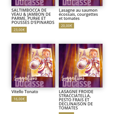
SALTIMBOCCA DE
Lasagne au saumon
VEAU & JAMBON DE
écossais, courgettes
PARME, PURéE ET
et tomates
POUSSES D’EPINARDS
20,00
€
23,00
€
Vitello Tonato
LASAGNE FROIDE
STRACCIATELLA,
16,00
€
PESTO FRAIS ET
DECLINAISON DE
TOMATES