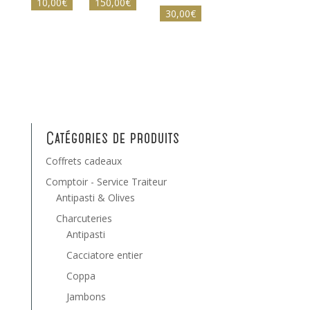
Plage
10,00
€
–
150,00
€
30,00
€
de
prix :
10,00€
à
150,00€
Catégories de produits
Coffrets cadeaux
Comptoir - Service Traiteur
Antipasti & Olives
Charcuteries
Antipasti
Cacciatore entier
Coppa
Jambons