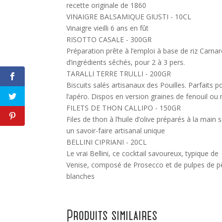
recette originale de 1860
VINAIGRE BALSAMIQUE GIUSTI - 10CL
Vinaigre vieilli 6 ans en fût
RISOTTO CASALE - 300GR
Préparation prête à l’emploi à base de riz Carnaro
d’ingrédients sêchés, pour 2 à 3 pers.
TARALLI TERRE TRULLI - 200GR
Biscuits salés artisanaux des Pouilles. Parfaits p
l’apéro. Dispos en version graines de fenouil ou
FILETS DE THON CALLIPO - 150GR
Files de thon à l’huile d’olive préparés à la main 
un savoir-faire artisanal unique
BELLINI CIPRIANI - 20CL
Le vrai Bellini, ce cocktail savoureux, typique de
Venise, composé de Prosecco et de pulpes de 
blanches
Produits similaires