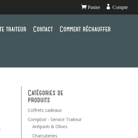


Panier
Compte
te traiteur
Contact
Comment réchauffer
Catégories de
produits
Coffrets cadeaux
Comptoir - Service Traiteur
Antipasti & Olives
s
Charcuteries