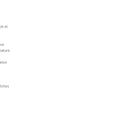
li et
our
 nature
selon
pêches