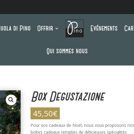
uola di Pino
Offrir
Evénements
Car
Qui sommes nous
e
Box Degustazione
45,50
€
Pour vos cadeaux de Noël, nous vous proposons no
boîtes cadeaux remplies de délicieuses spécialités