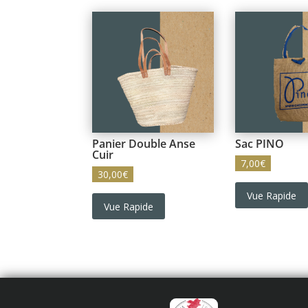
Panier Double Anse
Sac PINO
Cuir
7,00
€
30,00
€
Vue Rapide
Vue Rapide