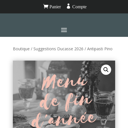


Panier
Compte
Boutique
/
Suggestions Ducasse 2026
/ Antipasti Pino