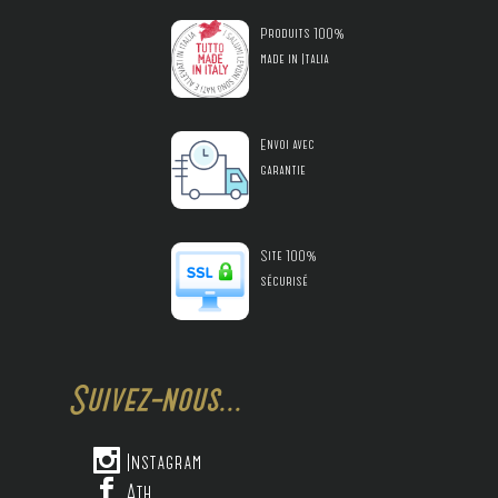
Produits 100%
made in Italia
Envoi avec
garantie
Site 100%
sécurisé
Suivez-nous...

Instagram

Ath