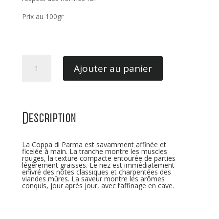
Prix au 100gr
quantité
Ajouter au panier
de
Coppa
di
Parma
Description
La Coppa di Parma est savamment affinée et
ficelée à main. La tranche montre les muscles
rouges, la texture compacte entourée de parties
légèrement graisses. Le nez est immédiatement
enivré des notes classiques et charpentées des
viandes mûres. La saveur montre les arômes
conquis, jour après jour, avec l’affinage en cave.