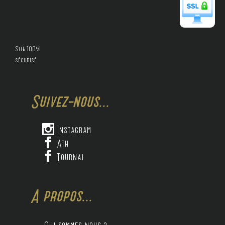
Site 100%
sécurisé
Suivez-nous...

Instagram

Ath

Tournai
A propos...