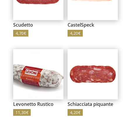
Scudetto
CastelSpeck
4,70
€
4,20
€
Levonetto Rustico
Schiacciata piquante
11,30
€
4,20
€