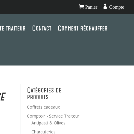


Panier
Compte
te traiteur
Contact
Comment réchauffer
Catégories de
e
produits
Coffrets cadeaux
Comptoir - Service Traiteur
Antipasti & Olives
Charcuteries