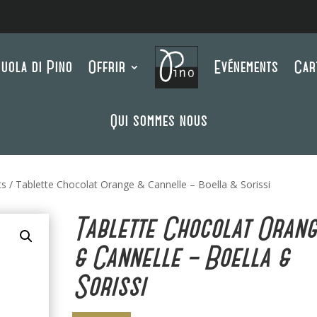
uola di Pino
Offrir
Evénements
Car
Qui sommes nous
ts
/ Tablette Chocolat Orange & Cannelle – Boella & Sorissi
Tablette Chocolat Orang
& Cannelle – Boella &
Sorissi