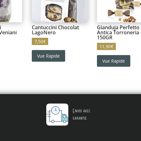
i
Cantuccini Chocolat
Gianduja Perfetto 
eniani
LagoNero
Antica Torroneria 
150GR
7,50
€
11,90
€
Vue Rapide
Vue Rapide
Envoi avec
garantie