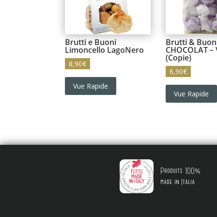
Brutti e Buoni
Brutti & Buon
Limoncello LagoNero
CHOCOLAT – V
(Copie)
8,90
€
6,90
€
Vue Rapide
Vue Rapide
Produits 100%
made in Italia