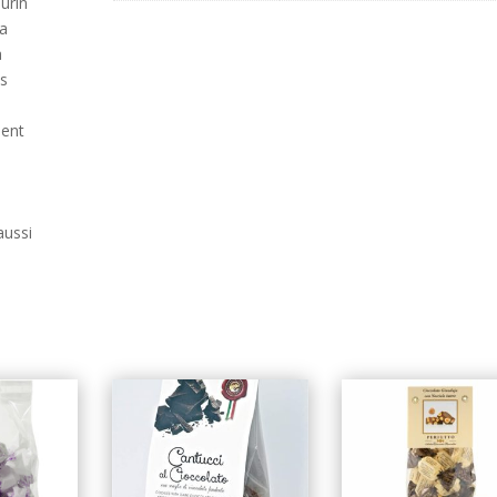
urin
la
à
es
ment
s
aussi