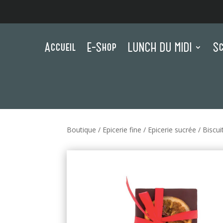
Accueil
E-Shop
LUNCH DU MIDI
Sc
Boutique
/
Epicerie fine
/
Epicerie sucrée
/
Biscui