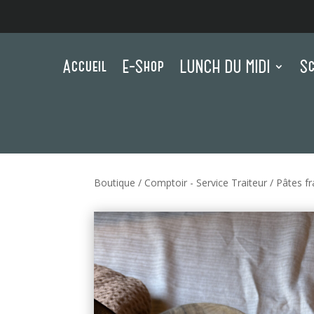
Accueil
E-Shop
LUNCH DU MIDI
Sc
Boutique
/
Comptoir - Service Traiteur
/
Pâtes f