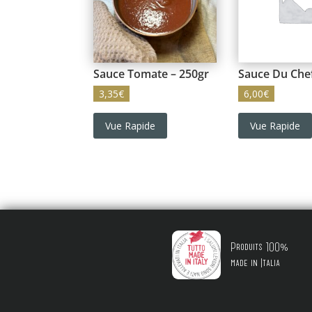
Sauce Tomate – 250gr
Sauce Du Che
3,35
€
6,00
€
Vue Rapide
Vue Rapide
Produits 100%
made in Italia