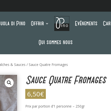
uola di Pino
Offrir
Evénements
Car
Qui sommes nous
raîches & Sauces
/ Sauce Quatre Fromages
Sauce Quatre Fromages
6,50
€
Prix par portion d’1 personne – 250gr