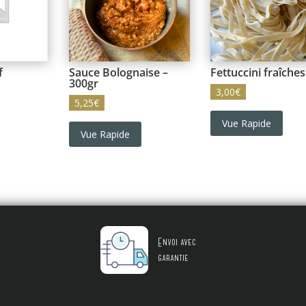
f
Sauce Bolognaise –
Fettuccini fraîches
300gr
3,00
€
5,25
€
Vue Rapide
Vue Rapide
Envoi avec
garantie