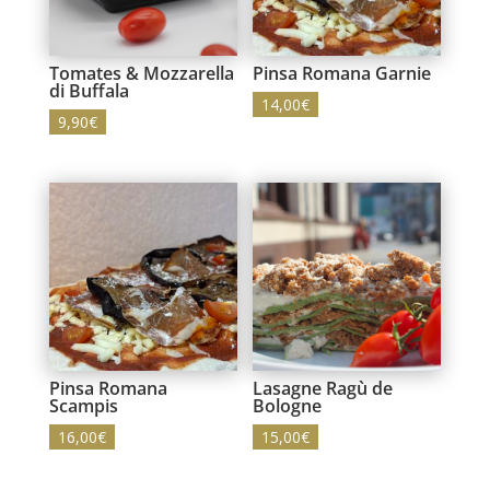
Tomates & Mozzarella
Pinsa Romana Garnie
di Buffala
14,00
€
9,90
€
Pinsa Romana
Lasagne Ragù de
Scampis
Bologne
16,00
€
15,00
€