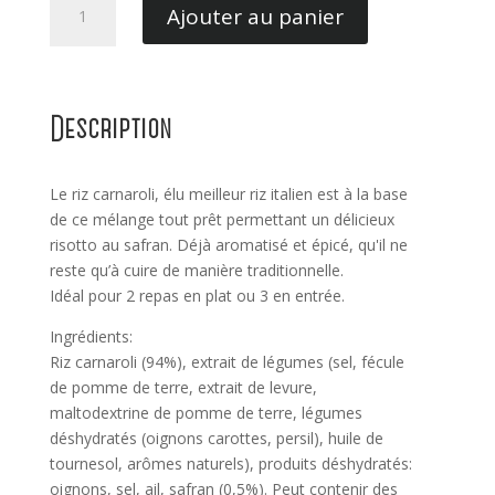
Ajouter au panier
de
Risotto
au
Safran
Description
Girino
250GR
Le riz carnaroli, élu meilleur riz italien est à la base
de ce mélange tout prêt permettant un délicieux
risotto au safran. Déjà aromatisé et épicé, qu'il ne
reste qu’à cuire de manière traditionnelle.
Idéal pour 2 repas en plat ou 3 en entrée.
Ingrédients:
Riz carnaroli (94%), extrait de légumes (sel, fécule
de pomme de terre, extrait de levure,
maltodextrine de pomme de terre, légumes
déshydratés (oignons carottes, persil), huile de
tournesol, arômes naturels), produits déshydratés:
oignons, sel, ail, safran (0,5%). Peut contenir des