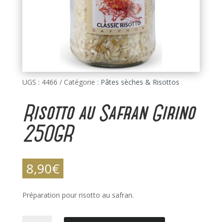
UGS :
4466
Catégorie :
Pâtes sèches & Risottos
Risotto au Safran Girino
250GR
8,90
€
Préparation pour risotto au safran.
quantité