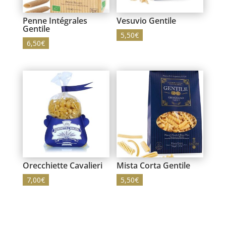
Penne Intégrales
Vesuvio Gentile
Gentile
5,50
€
6,50
€
Orecchiette Cavalieri
Mista Corta Gentile
7,00
€
5,50
€