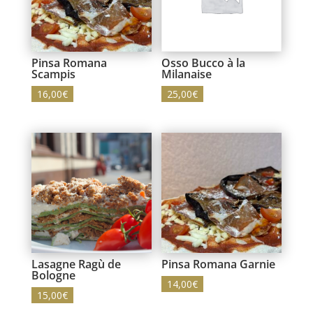
Pinsa Romana
Osso Bucco à la
Scampis
Milanaise
16,00
€
25,00
€
Lasagne Ragù de
Pinsa Romana Garnie
Bologne
14,00
€
15,00
€