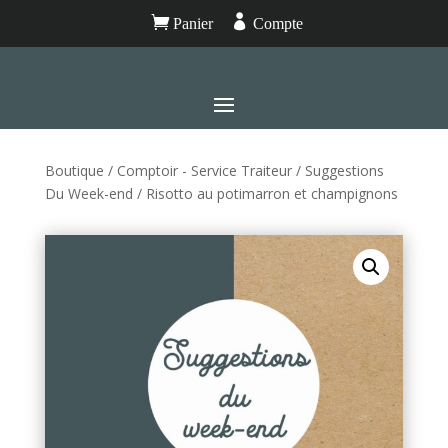


Panier
Compte
Boutique
/
Comptoir - Service Traiteur
/
Suggestions
Du Week-end
/ Risotto au potimarron et champignons