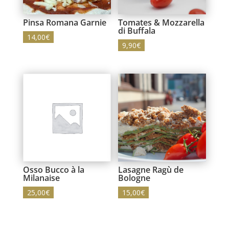
Pinsa Romana Garnie
Tomates & Mozzarella
di Buffala
14,00
€
9,90
€
Osso Bucco à la
Lasagne Ragù de
Milanaise
Bologne
25,00
€
15,00
€