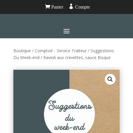


Panier
Compte
Boutique
/
Comptoir - Service Traiteur
/
Suggestions
Du Week-end
/ Ravioli aux crevettes, sauce Bisque