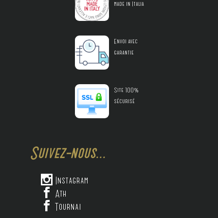
made in Italia
Envoi avec
garantie
Site 100%
sécurisé
Suivez-nous...

Instagram

Ath

Tournai