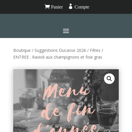


Panier
Compte
Boutique
/
Suggestions Ducasse 2026
/
Fêtes
/
ENTREE : Ravioli aux champignons et foie gras