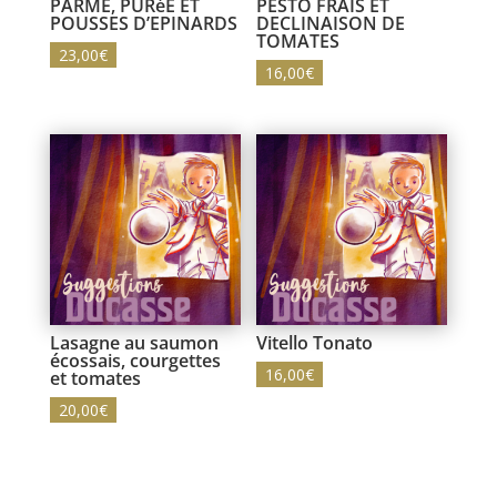
PARME, PURéE ET
PESTO FRAIS ET
POUSSES D’EPINARDS
DECLINAISON DE
TOMATES
23,00
€
16,00
€
Lasagne au saumon
Vitello Tonato
écossais, courgettes
16,00
€
et tomates
20,00
€