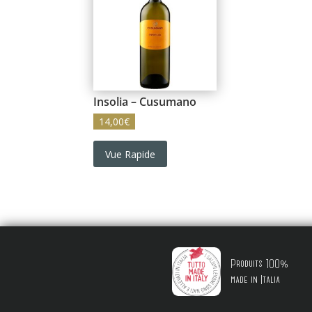
Insolia – Cusumano
14,00
€
Vue Rapide
Produits 100%
made in Italia