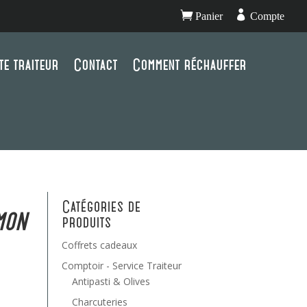


Panier
Compte
te traiteur
Contact
Comment réchauffer
Catégories de
mon
produits
Coffrets cadeaux
Comptoir - Service Traiteur
Antipasti & Olives
Charcuteries