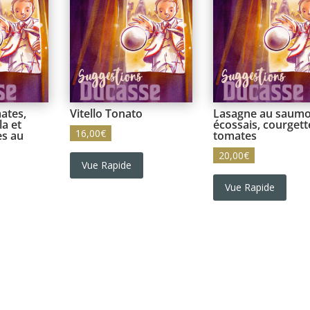
ates,
Vitello Tonato
Lasagne au saum
la et
écossais, courgett
16,00
€
es au
tomates
20,00
€
Vue Rapide
Vue Rapide