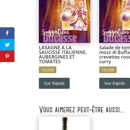
LASAGNE A LA
Salade de tom
SAUCISSE ITALIENNE,
mozz di Buffa
AUBERGINES ET
crevettes ros
TOMATES
curry
16,00
€
16,00
€
Vue Rapide
Vue Rapide
Vous aimerez peut-être aussi…