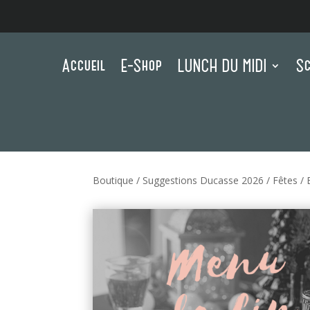
Accueil
E-Shop
LUNCH DU MIDI
Sc
Boutique
/
Suggestions Ducasse 2026
/
Fêtes
/ 