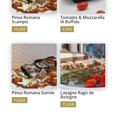
Pinsa Romana
Tomates & Mozzarella
Scampis
di Buffala
16,00
€
9,90
€
Pinsa Romana Garnie
Lasagne Ragù de
Bologne
14,00
€
15,00
€