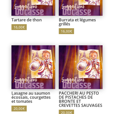
Tartare de thon
Burrata et légumes
grillés
16,00
€
16,00
€
Lasagne au saumon
PACCHERI AU PESTO
écossais, courgettes
DE PISTACHES DE
et tomates
BRONTE ET
CREVETTES SAUVAGES
20,00
€
20,00
€