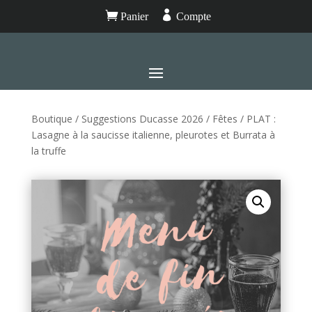


Panier
Compte
Boutique
/
Suggestions Ducasse 2026
/
Fêtes
/ PLAT :
Lasagne à la saucisse italienne, pleurotes et Burrata à
la truffe