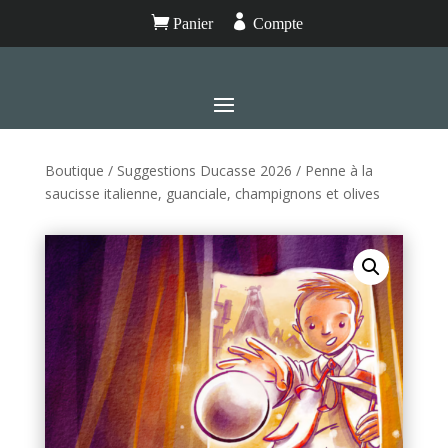


Panier
Compte
Boutique
/
Suggestions Ducasse 2026
/ Penne à la
saucisse italienne, guanciale, champignons et olives