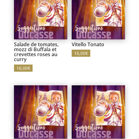
Salade de tomates,
Vitello Tonato
mozz di Buffala et
16,00
€
crevettes roses au
curry
16,00
€