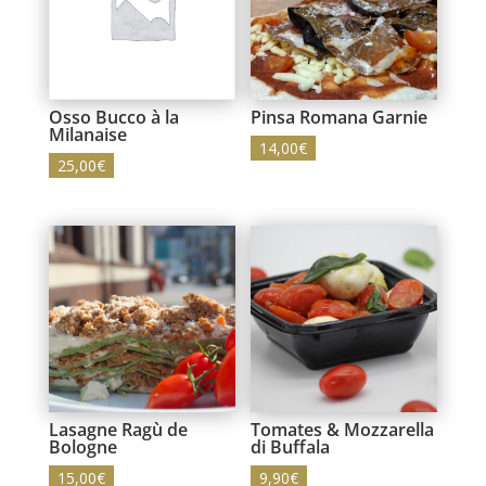
Osso Bucco à la
Pinsa Romana Garnie
Milanaise
14,00
€
25,00
€
Lasagne Ragù de
Tomates & Mozzarella
Bologne
di Buffala
15,00
€
9,90
€