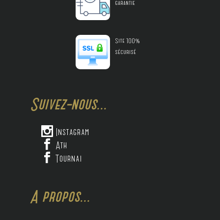
garantie
Site 100%
sécurisé
Suivez-nous...

Instagram

Ath

Tournai
A propos...