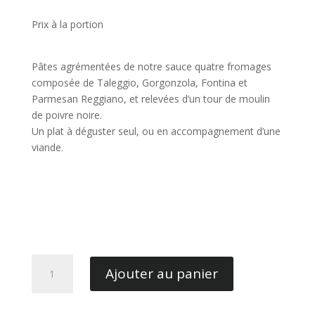
Prix à la portion
Pâtes agrémentées de notre sauce quatre fromages
composée de Taleggio, Gorgonzola, Fontina et
Parmesan Reggiano, et relevées d’un tour de moulin
de poivre noire.
Un plat à déguster seul, ou en accompagnement d’une
viande.
quantité
Ajouter au panier
de
Pâtes
4