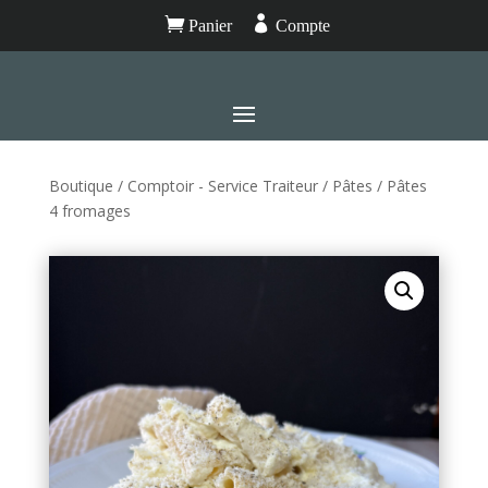


Panier
Compte
Boutique
/
Comptoir - Service Traiteur
/
Pâtes
/ Pâtes
4 fromages