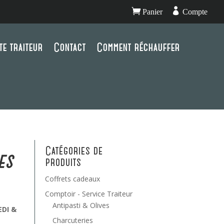


Panier
Compte
te traiteur
Contact
Comment réchauffer
Catégories de
es
produits
Coffrets cadeaux
Comptoir - Service Traiteur
Antipasti & Olives
EDI &
Charcuteries