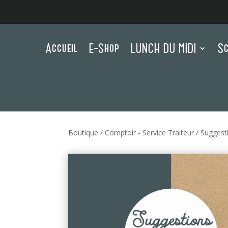
Accueil
E-Shop
LUNCH DU MIDI
Sc
Boutique
/
Comptoir - Service Traiteur
/
Suggest