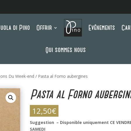
uola di Pino
Offrir
Evénements
Car
Qui sommes nous
ions Du Week-end
/ Pasta al Forno aubergines
Pasta al Forno aubergin
12,50
€
Suggestion – Disponible uniquement CE VENDR
SAMEDI