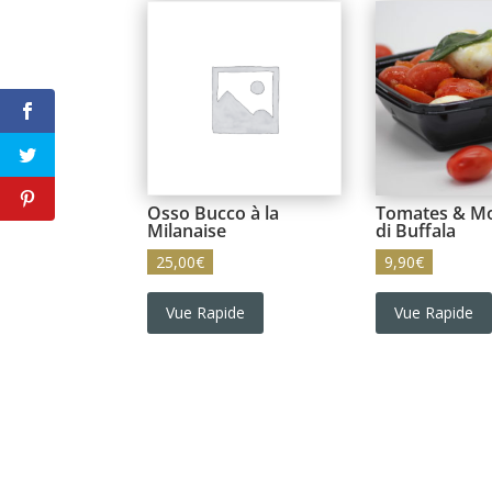
Osso Bucco à la
Tomates & Mo
Milanaise
di Buffala
25,00
€
9,90
€
Vue Rapide
Vue Rapide